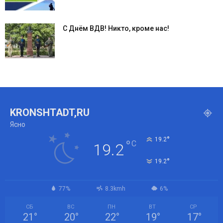
С Днём ВДВ! Никто, кроме нас!
KRONSHTADT,RU
Ясно
°
19.2
°
C
19.2
°
19.2
77%
8.3kmh
6%
СБ
ВС
ПН
ВТ
СР
21
°
20
°
22
°
19
°
17
°