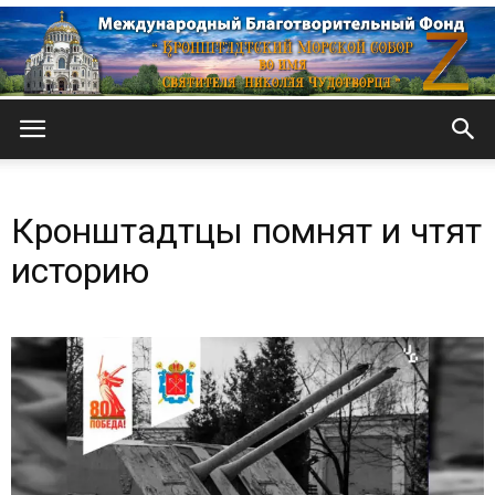
Кронштадтский
Кронштадтцы помнят и чтят
Морской
историю
собор