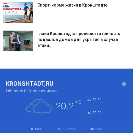
Спорт-норма жизни в Кронштадте!
Глава Кронштадта проверил готовность
подвалов домов для укрытия в случае
атаки...
KRONSHTADT,RU
Облачно С Прояснениями
°
20.2
°
C
20.2
°
20.2
68%
5.6kmh
64%