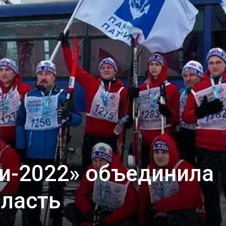
собор
и-2022» объединила
бласть