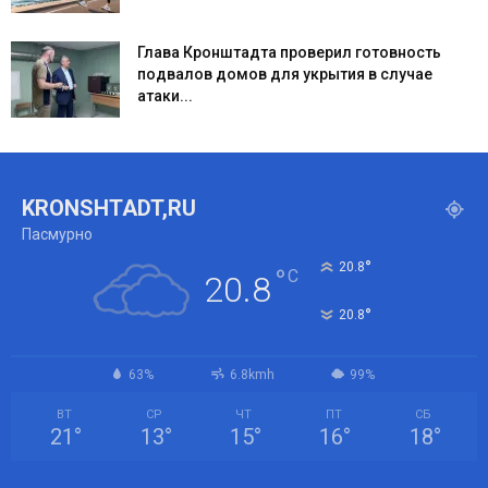
Глава Кронштадта проверил готовность
подвалов домов для укрытия в случае
атаки...
KRONSHTADT,RU
Пасмурно
°
20.8
°
C
20.8
°
20.8
63%
6.8kmh
99%
ВТ
СР
ЧТ
ПТ
СБ
21
°
13
°
15
°
16
°
18
°