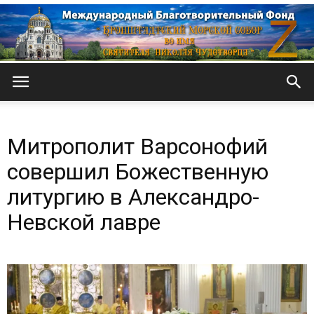
Кронштадтский
Митрополит Варсонофий
Морской
совершил Божественную
литургию в Александро-
Невской лавре
собор