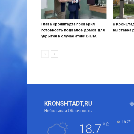
Глава Кронштадта проверил
В Кронштад
готовность подвалов домов для
выставка 
укрытия в случае атаки БПЛА
KRONSHTADT,RU
Небольшая Облачность
°
18.7
°
C
18.7