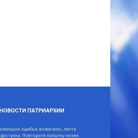
НОВОСТИ ПАТРИАРХИИ
роизошла ошибка; возможно, лента
едоступна. Повторите попытку позже.