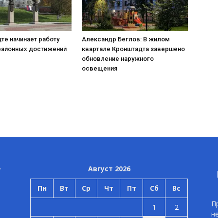
те начинает работу
Александр Беглов: В жилом
районных достижений
квартале Кронштадта завершено
обновление наружного
освещения
Август 2026
Пн
Вт
Ср
Чт
Пт
Сб
Вс
П
1
2
н