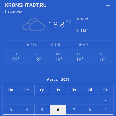
KRONSHTADT,RU
Пасмурно
°
18.8
°
C
18.8
°
18.8
76%
1.9kmh
91%
ПТ
СБ
ВС
ПН
ВТ
22
°
18
°
18
°
18
°
16
°
Август 2026
Пн
Вт
Ср
Чт
Пт
Сб
Вс
1
2
3
4
5
6
7
8
9