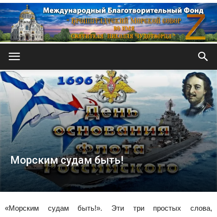
Кронштадтский
Морской
собор
Морским судам быть!
«Морским судам быть!». Эти три простых слова,