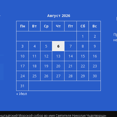
Август 2026
Пн
Вт
Ср
Чт
Пт
Сб
Вс
П
1
2
н
3
4
5
6
7
8
9
10
11
12
13
14
15
16
17
18
19
20
21
22
23
24
25
26
27
28
29
30
31
« Июл
штадтский Морской собор во имя Святителя Николая Чудотворца»