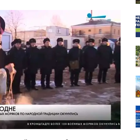
собор