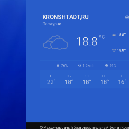
KRONSHTADT,RU
Пасмурно
°
18.8
°
C
18.8
°
18.8
76%
1.9kmh
91%
ПТ
СБ
ВС
ПН
ВТ
22
°
18
°
18
°
18
°
16
°
© Международный благотворительный фонд «Крон