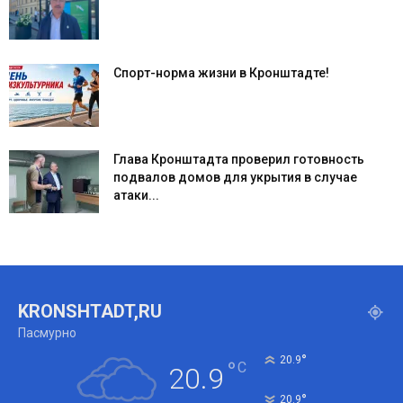
Спорт-норма жизни в Кронштадте!
Глава Кронштадта проверил готовность
подвалов домов для укрытия в случае
атаки...
KRONSHTADT,RU
Пасмурно
°
20.9
°
C
20.9
°
20.9