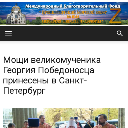
Кронштадтский
Мощи великомученика
Морской
Георгия Победоносца
принесены в Санкт-
Петербург
собор