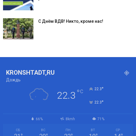
С Днём ВДВ! Никто, кроме нас!
KRONSHTADT,RU
Дождь
°
22.3
°
C
22.3
°
22.3
66%
8kmh
71%
СБ
ВС
ПН
ВТ
СР