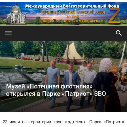
Кронштадтский
Морской
Музей «Потешная флотилия»
собор
открылся в Парке «Патриот» ЗВО
23 июля на территории кронштадтского Парка «Патриот»