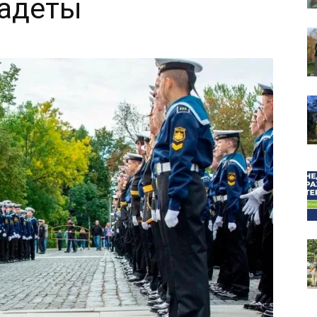
кадеты
собор