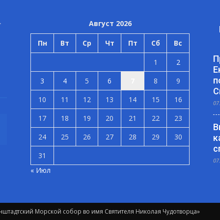
Август 2026
Пн
Вт
Ср
Чт
Пт
Сб
Вс
П
1
2
Е
п
3
4
5
6
7
8
9
С
10
11
12
13
14
15
16
07
17
18
19
20
21
22
23
В
24
25
26
27
28
29
30
к
с
31
07
« Июл
штадтский Морской собор во имя Святителя Николая Чудотворца»