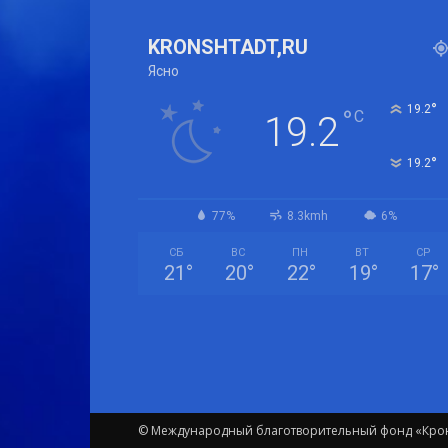
KRONSHTADT,RU
Ясно
°
19.2
°
C
19.2
°
19.2
77%
8.3kmh
6%
СБ
ВС
ПН
ВТ
СР
21
°
20
°
22
°
19
°
17
°
© Международный благотворительный фонд «Крон