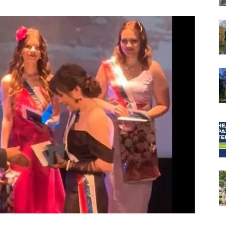
собор