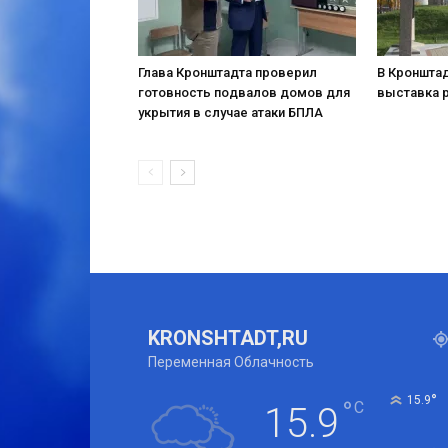
Глава Кронштадта проверил
В Кронштад
готовность подвалов домов для
выставка 
укрытия в случае атаки БПЛА
KRONSHTADT,RU
Переменная Облачность
°
15.9
°
C
15.9