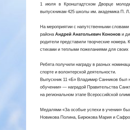
1 июля в Кронштадтском Дворце молоде
выпускникам 425 школы им. академика П. Л
На мероприятии с напутственными словами
района
Андрей Анатольевич Кононов
и ди
родители представили творческие номера. 
стихами и теплыми пожеланиями для своих 
Ребята получили награду в разных номинаци
спорте и волонтерской деятельности.
Выпускник 11 «Б» Владимир Санников был н
обучении» — наградой Правительства Санкт
на региональном этапе Всероссийской оли
Медалями «За особые успехи в учении» бы
Новикова Полина, Бирюкова Мария и Сафро