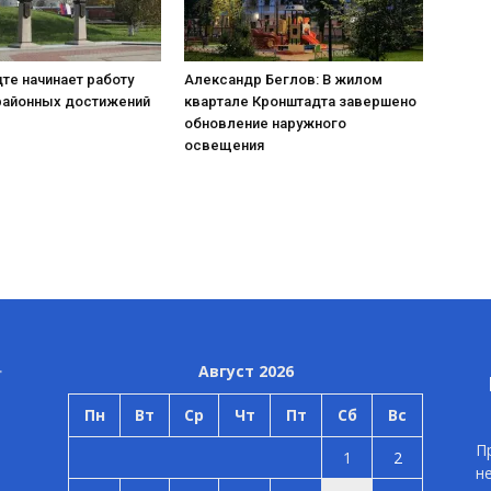
те начинает работу
Александр Беглов: В жилом
районных достижений
квартале Кронштадта завершено
обновление наружного
освещения
Август 2026
Пн
Вт
Ср
Чт
Пт
Сб
Вс
П
1
2
н