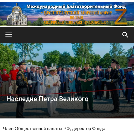
Кронштадтский
Морской
собор
Наследие Петра Великого
Член Общественной палаты РФ, директор Фонда