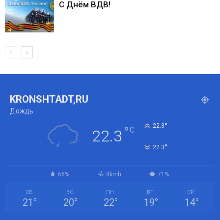
С Днём ВДВ!
KRONSHTADT,RU
Дождь
°
22.3
°
C
22.3
°
22.3
66%
8kmh
71%
СБ
ВС
ПН
ВТ
СР
21
°
20
°
22
°
19
°
14
°