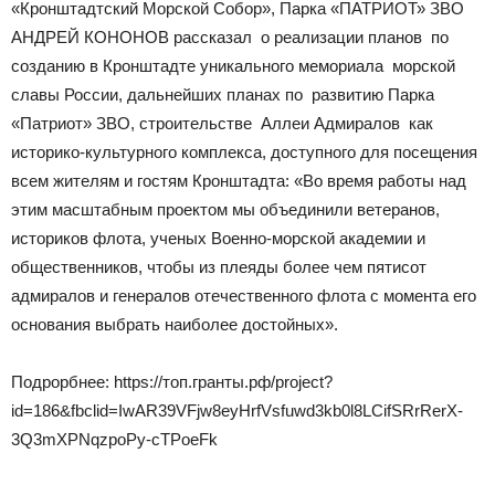
«Кронштадтский Морской Собор», Парка «ПАТРИОТ» ЗВО
АНДРЕЙ КОНОНОВ рассказал о реализации планов по
созданию в Кронштадте уникального мемориала морской
славы России, дальнейших планах по развитию Парка
«Патриот» ЗВО, строительстве Аллеи Адмиралов как
историко-культурного комплекса, доступного для посещения
всем жителям и гостям Кронштадта: «Во время работы над
этим масштабным проектом мы объединили ветеранов,
историков флота, ученых Военно-морской академии и
общественников, чтобы из плеяды более чем пятисот
адмиралов и генералов отечественного флота с момента его
основания выбрать наиболее достойных».
Подрорбнее: https://топ.гранты.рф/project?
id=186&fbclid=IwAR39VFjw8eyHrfVsfuwd3kb0l8LCifSRrRerX-
3Q3mXPNqzpoPy-cTPoeFk