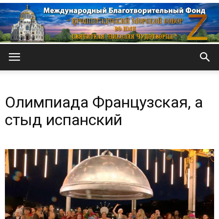
Кронштадтский
Олимпиада Французская, а
Морской
стыд испанский
собор