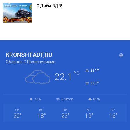
С Днём ВДВ!
KRONSHTADT,RU
Облачно С Прояснениями
°
22.1
°
C
22.1
°
22.1
70%
6.3kmh
81%
СБ
ВС
ПН
ВТ
СР
20
°
18
°
22
°
19
°
16
°