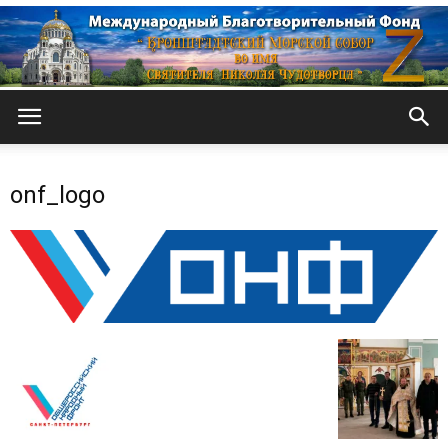
Кронштадтский
onf_logo
Морской
собор