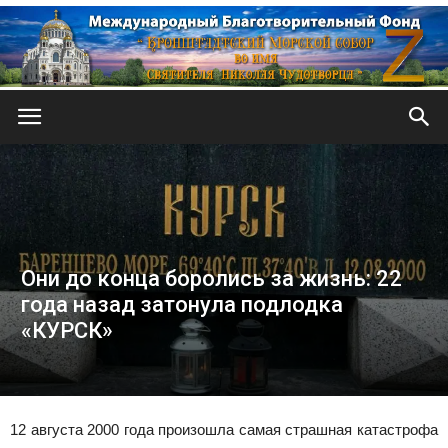
Кронштадтский
Морской
Они до конца боролись за жизнь: 22
года назад затонула подлодка
собор
«КУРСК»
12 августа 2000 года произошла самая страшная катастрофа