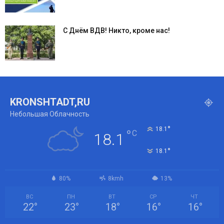
С Днём ВДВ! Никто, кроме нас!
KRONSHTADT,RU
Небольшая Облачность
°
18.1
°
C
18.1
°
18.1
80%
8kmh
13%
ВС
ПН
ВТ
СР
ЧТ
22
°
23
°
18
°
16
°
16
°