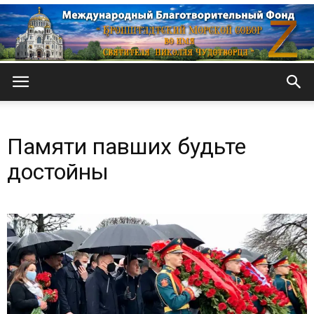
Кронштадтский
Памяти павших будьте
Морской
достойны
собор