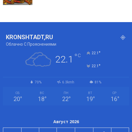
KRONSHTADT,RU
Облачно С Прояснениями
°
22.1
°
C
22.1
°
22.1
70%
6.3kmh
81%
СБ
ВС
ПН
ВТ
СР
20
°
18
°
22
°
19
°
16
°
Август 2026