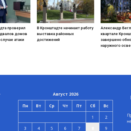
адта проверил
В Кронштадте начинает работу
Александр Бегл
одвалов домов
выставка районных
квартале Кронш
 случае атаки
достижений
завершено обн
наружного осв
Август 2026
Пн
Вт
Ср
Чт
Пт
Сб
Вс
П
1
2
н
3
4
5
6
7
8
9