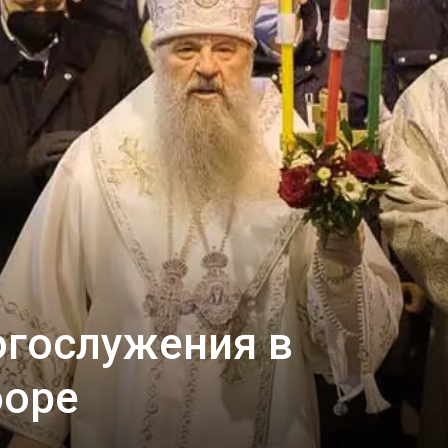
собор
огослужения в
боре