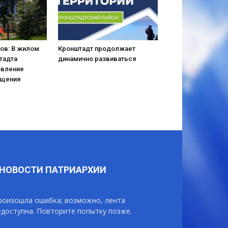
ов: В жилом
Кронштадт продолжает
тадта
динамично развиваться
овление
ещения
НОВОСТИ ПАТРИАРХИИ
роизошла ошибка; возможно, лента
едоступна. Повторите попытку позже.