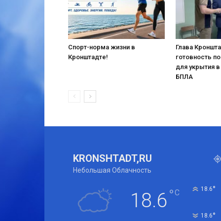
Спорт-норма жизни в
Глава Кроншт
Кронштадте!
готовность п
для укрытия в
БПЛА
KRONSHTADT,RU
Небольшая Облачность
°
18.6
°
C
18.6
°
18.6