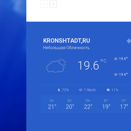
KRONSHTADT,RU
Небольшая Облачность
°
19.6
°
C
19.6
°
19.6
73%
7.9kmh
11%
СБ
ВС
ПН
ВТ
СР
21
°
20
°
22
°
19
°
17
°