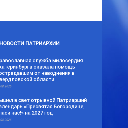
НОВОСТИ ПАТРИАРХИИ
равославная служба милосердия
катеринбурга оказала помощь
острадавшим от наводнения в
вердловской области
.08.2026
ышел в свет отрывной Патриарший
алендарь «Пресвятая Богородице,
паси нас!» на 2027 год
.08.2026