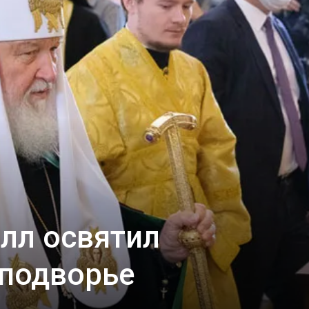
собор
лл освятил
 подворье