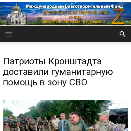
Кронштадтский
Патриоты Кронштадта
Морской
доставили гуманитарную
помощь в зону СВО
собор