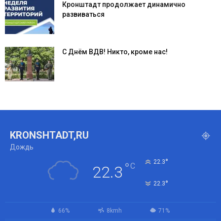
Кронштадт продолжает динамично
развиваться
С Днём ВДВ! Никто, кроме нас!
KRONSHTADT,RU
Дождь
°
22.3
°
C
22.3
°
22.3
66%
8kmh
71%