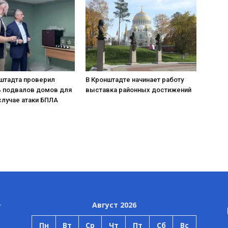
нштадта проверил
В Кронштадте начинает работу
ь подвалов домов для
выставка районных достижений
случае атаки БПЛА
Август 2026
Пн
Вт
Ср
Чт
Пт
Сб
Вс