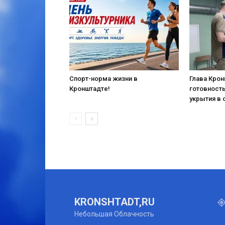
Спорт-норма жизни в
Глава Кро
Кронштадте!
готовност
укрытия в 
KRONSHTADT,RU
Небольшая Облачность