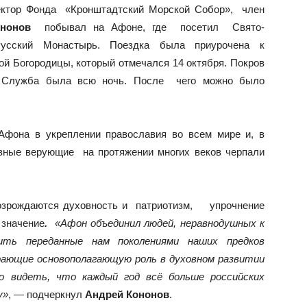
ректор Фонда «Кронштадтский Морской Собор», член
нонов
побывал на Афоне, где посетил Свято-
сский Монастырь. Поездка была приурочена к
й Богородицы, который отмечался 14 октября. Покров
. Служба была всю ночь. После чего можно было
фона в укреплении православия во всем мире и, в
лавные верующие на протяжении многих веков черпали
возрождаются духовность и патриотизм, упрочнение
значение
.
«Афон объединил людей, неравнодушных к
ить переданные нам поколениями наших предков
рающие основополагающую роль в духовном развитии
 видеть, что каждый год всё больше российских
у»
, — подчеркнул
Андрей Кононов
.