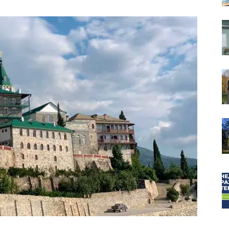
собор