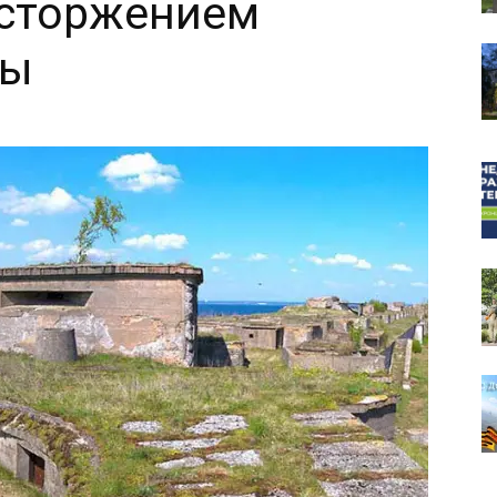
асторжением
ды
собор