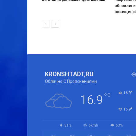
обновлени
освещени
KRONSHTADT,RU
Облачно С Прояснениями
°
16.9
°
C
16.9
°
16.9
81%
6kmh
63%