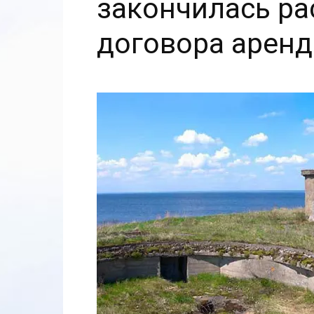
закончилась р
договора арен