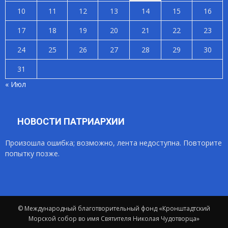
10
11
12
13
14
15
16
17
18
19
20
21
22
23
24
25
26
27
28
29
30
31
« Июл
НОВОСТИ ПАТРИАРХИИ
Произошла ошибка; возможно, лента недоступна. Повторите
попытку позже.
© Международный благотворительный фонд «Кронштадтский
Морской собор во имя Святителя Николая Чудотворца»