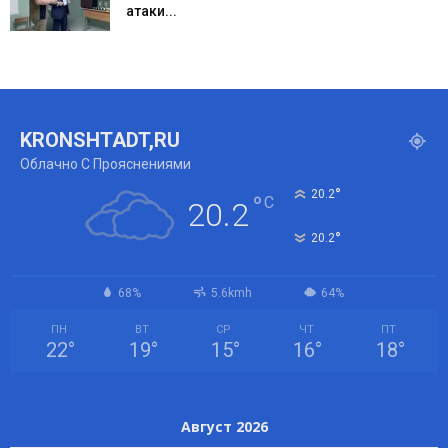
атаки...
KRONSHTADT,RU
Облачно С Прояснениями
°
20.2
°
C
20.2
°
20.2
68%
5.6kmh
64%
ПН
ВТ
СР
ЧТ
ПТ
22
°
19
°
15
°
16
°
18
°
Август 2026