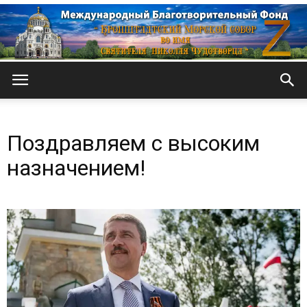
Кронштадтский
Поздравляем с высоким
Морской
назначением!
собор