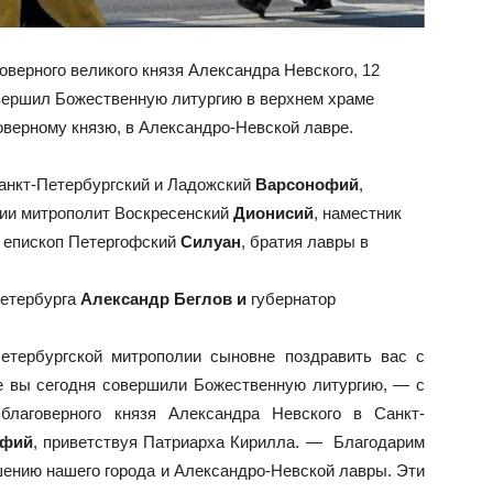
оверного великого князя Александра Невского, 12
ершил Божественную литургию в верхнем храме
верному князю, в Александро-Невской лавре.
анкт-Петербургский и Ладожский
Варсонофий
,
ии митрополит Воскресенский
Дионисий
, наместник
, епископ Петергофский
Силуан
, братия лавры в
Петербурга
Александр Беглов и
губернатор
етербургской митрополии сыновне поздравить вас с
е вы сегодня совершили Божественную литургию, — с
благоверного князя Александра Невского в Санкт-
офий
, приветствуя Патриарха Кирилла. — Благодарим
шению нашего города и Александро-Невской лавры. Эти