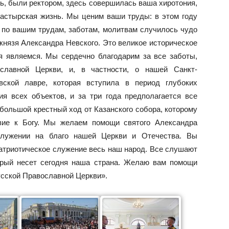
сь, были ректором, здесь совершилась ваша хиротония,
астырская жизнь. Мы ценим ваши труды: в этом году
 по вашим трудам, заботам, молитвам случилось чудо
 князя Александра Невского. Это великое историческое
я являемся. Мы сердечно благодарим за все заботы,
лавной Церкви, и, в частности, о нашей Санкт-
вской лавре, которая вступила в период глубоких
я всех объектов, и за три года предполагается все
большой крестный ход от Казанского собора, которому
вие к Богу. Мы желаем помощи святого Александра
служении на благо нашей Церкви и Отечества. Вы
патриотическое служение весь наш народ. Все слушают
торый несет сегодня наша страна. Желаю вам помощи
усской Православной Церкви».