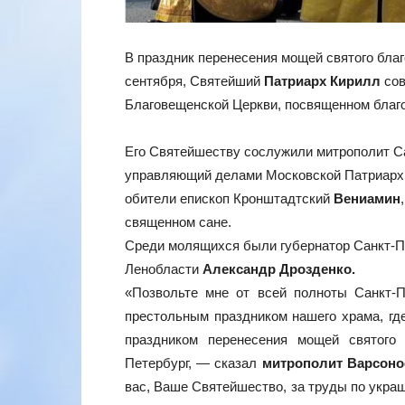
В праздник перенесения мощей святого благ
сентября, Святейший
Патриарх Кирилл
сов
Благовещенской Церкви, посвященном благо
Его Святейшеству сослужили митрополит С
управляющий делами Московской Патриарх
обители епископ Кронштадтский
Вениамин
священном сане.
Среди молящихся были губернатор Санкт-
Ленобласти
Александр Дрозденко.
«Позвольте мне от всей полноты Санкт-П
престольным праздником нашего храма, гд
праздником перенесения мощей святого 
Петербург, — сказал
митрополит Варсон
вас, Ваше Святейшество, за труды по укра