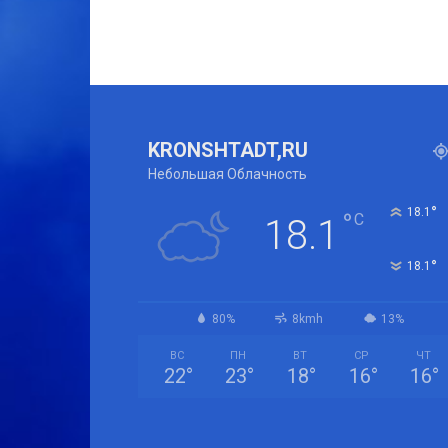
KRONSHTADT,RU
Небольшая Облачность
°
18.1
°
C
18.1
°
18.1
80%
8kmh
13%
ВС
ПН
ВТ
СР
ЧТ
22
°
23
°
18
°
16
°
16
°