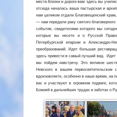
места близки и дороги вам: здесь вы учили
отсюда началась ваша пастырская и архип
нам целиком отдали Благовещенский храм,
— нам передали раку святого благоверного
событие, свидетелями которого мы сегодн
которые вы несете и о Русской Правос
Петербургской епархии и Александро-Не
преобразований. Идет большая реставраци
здесь привести в самый лучший вид. Идет 
мы пойдем навстречу. Это великое шест
Невского в вашем первосвятительском 
вдохновляете, особенно в наше время, на 
вас и участвуют в огромном подвиге, ко
Божией в дальнейших трудах и заботах о Р