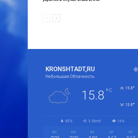
KRONSHTADT,RU
Небольшая Облачность
°
15.8
°
C
15.8
°
15.8
85%
5.3kmh
16%
ВС
ПН
ВТ
СР
ЧТ