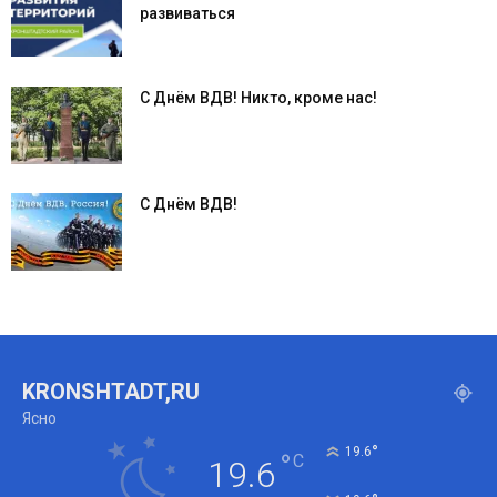
развиваться
С Днём ВДВ! Никто, кроме нас!
С Днём ВДВ!
KRONSHTADT,RU
Ясно
°
19.6
°
C
19.6