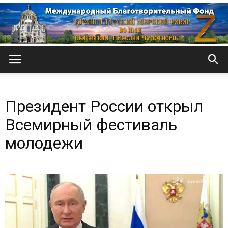
Кронштадтский
Президент России открыл
Морской
Всемирный фестиваль
молодежи
собор