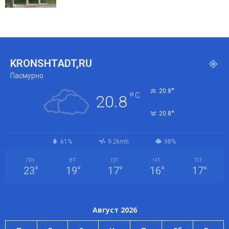
KRONSHTADT,RU
Пасмурно
°
20.8
°
C
20.8
°
20.8
61%
9.2kmh
98%
ПН
ВТ
СР
ЧТ
ПТ
23
°
19
°
17
°
16
°
17
°
Август 2026