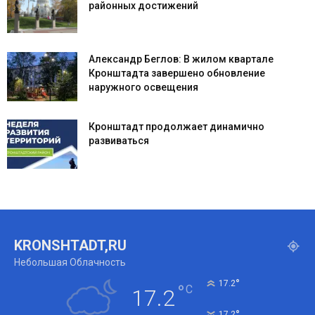
районных достижений
Александр Беглов: В жилом квартале
Кронштадта завершено обновление
наружного освещения
Кронштадт продолжает динамично
развиваться
KRONSHTADT,RU
Небольшая Облачность
°
17.2
°
C
17.2
°
17.2