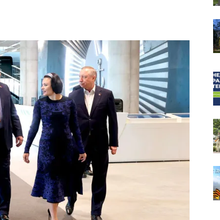
собор