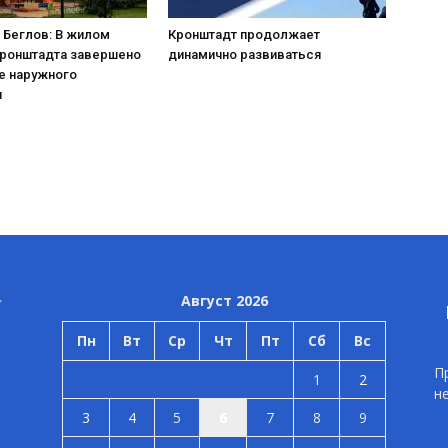
 Беглов: В жилом
Кронштадт продолжает
Кронштадта завершено
динамично развиваться
е наружного
я
Август 2026
Пн
Вт
Ср
Чт
Пт
Сб
Вс
П
1
2
н
3
4
5
6
7
8
9