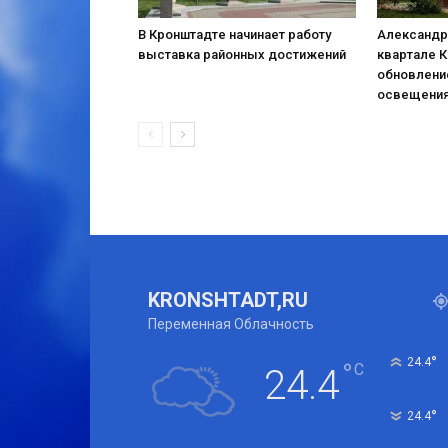
В Кронштадте начинает работу
Александр
выставка районных достижений
квартале 
обновлени
освещени
KRONSHTADT,RU
Переменная Облачность
°
24.4
°
C
24.4
°
24.4