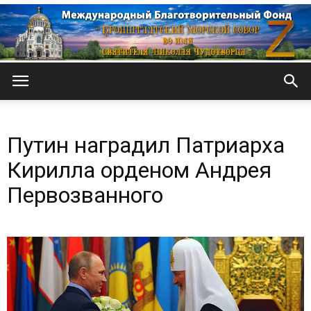
Кронштадтский
Путин наградил Патриарха
Морской
Кирилла орденом Андрея
Первозванного
собор