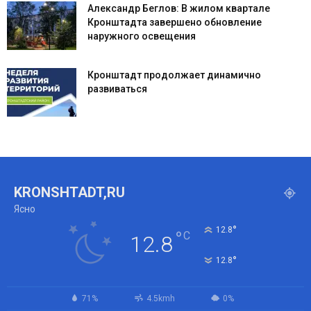
Александр Беглов: В жилом квартале
Кронштадта завершено обновление
наружного освещения
Кронштадт продолжает динамично
развиваться
KRONSHTADT,RU
Ясно
°
12.8
°
C
12.8
°
12.8
71%
4.5kmh
0%