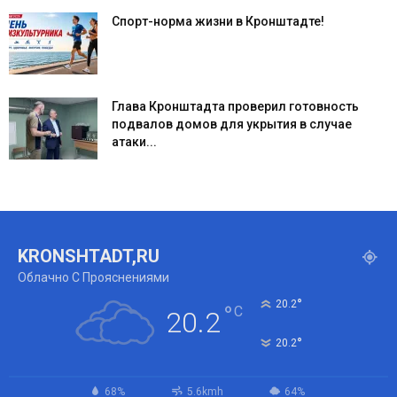
Спорт-норма жизни в Кронштадте!
Глава Кронштадта проверил готовность
подвалов домов для укрытия в случае
атаки...
KRONSHTADT,RU
Облачно С Прояснениями
°
20.2
°
C
20.2
°
20.2
68%
5.6kmh
64%