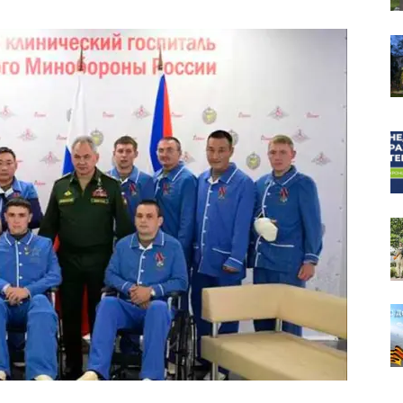
собор