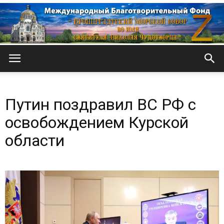
Кронштадтский
Путин поздравил ВС РФ с
Морской
освобождением Курской
области
собор