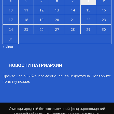
3
4
5
6
7
8
9
10
11
12
13
14
15
16
17
18
19
20
21
22
23
24
25
26
27
28
29
30
31
« Июл
НОВОСТИ ПАТРИАРХИИ
Произошла ошибка; возможно, лента недоступна. Повторите
попытку позже.
© Международный благотворительный фонд «Кронштадтский
Морской собор во имя Святителя Николая Чудотворца»