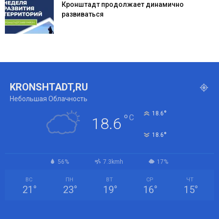
Кронштадт продолжает динамично
развиваться
KRONSHTADT,RU
Небольшая Облачность
°
18.6
°
C
18.6
°
18.6
56%
7.3kmh
17%
ВС
ПН
ВТ
СР
ЧТ
21
°
23
°
19
°
16
°
15
°