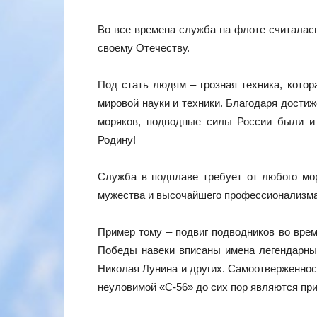
Во все времена служба на флоте считалас
своему Отечеству.
Под стать людям – грозная техника, котор
мировой науки и техники. Благодаря дости
моряков, подводные силы России были и
Родину!
Служба в подплаве требует от любого мор
мужества и высочайшего профессионализма
Пример тому – подвиг подводников во вре
Победы навеки вписаны имена легендарны
Николая Лунина и других. Самоотверженност
неуловимой «С-56» до сих пор являются пр