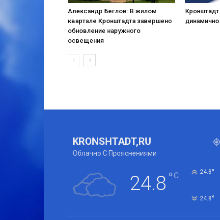
Александр Беглов: В жилом
Кронштадт
квартале Кронштадта завершено
динамично
обновление наружного
освещения
KRONSHTADT,RU
Облачно С Прояснениями
°
24.8
°
C
24.8
°
24.8