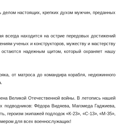
ь делом настоящих, крепких духом мужчин, преданных
ая всегда находится на острие передовых достижений
жениям ученых и конструкторов, мужеству и мастерству
 остаются надежным щитом, который охраняет нашу
яка, от матроса до командира корабля, недюжинного
.
мена Великой Отечественной войны. В летопись нашей
х подводников: Фёдора Видяева, Магомеда Гаджиева,
ь, героизм экипажей подлодок «К-23», «С-13», «М-35»,
имером для всех военнослужащих!