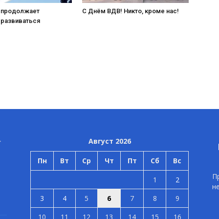
 продолжает
С Днём ВДВ! Никто, кроме нас!
 развиваться
Август 2026
Пн
Вт
Ср
Чт
Пт
Сб
Вс
П
1
2
н
3
4
5
6
7
8
9
10
11
12
13
14
15
16