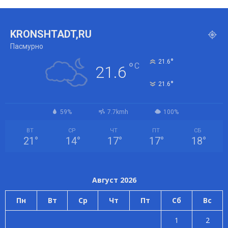
KRONSHTADT,RU
Пасмурно
°
21.6
°
C
21.6
°
21.6
59%
7.7kmh
100%
ВТ
СР
ЧТ
ПТ
СБ
21
°
14
°
17
°
17
°
18
°
Август 2026
Пн
Вт
Ср
Чт
Пт
Сб
Вс
1
2