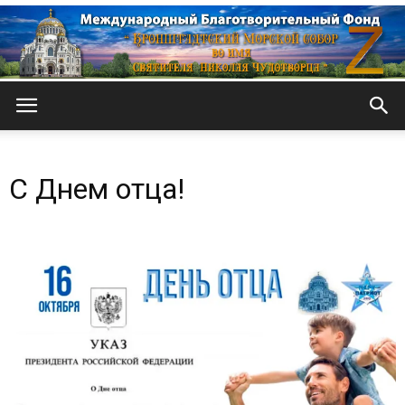
Кронштадтский
С Днем отца!
Морской
собор