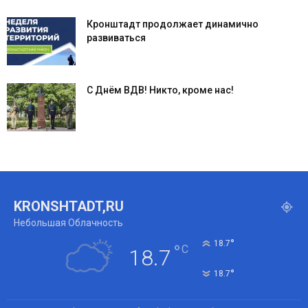
Кронштадт продолжает динамично
развиваться
С Днём ВДВ! Никто, кроме нас!
KRONSHTADT,RU
Небольшая Облачность
°
18.7
°
C
18.7
°
18.7