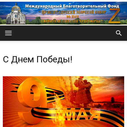
Кронштадтский
С Днем Победы!
Морской
собор