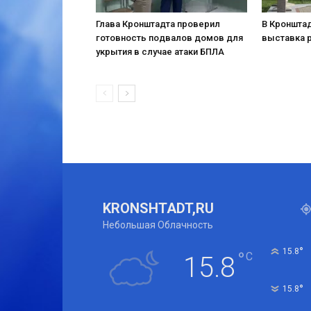
Глава Кронштадта проверил
В Кронштад
готовность подвалов домов для
выставка 
укрытия в случае атаки БПЛА
KRONSHTADT,RU
Небольшая Облачность
°
15.8
°
C
15.8
°
15.8