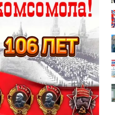
собор