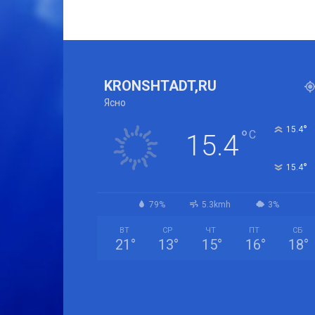
KRONSHTADT,RU
Ясно
°
15.4
°
C
15.4
°
15.4
79%
5.3kmh
3%
ВТ
СР
ЧТ
ПТ
СБ
21
°
13
°
15
°
16
°
18
°