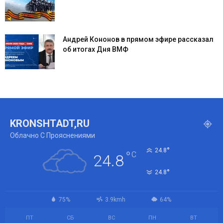
Андрей Кононов в прямом эфире рассказал
об итогах Дня ВМФ
KRONSHTADT,RU
Облачно С Прояснениями
°
24.8
°
C
24.8
°
24.8
75%
3.9kmh
64%
ПТ
СБ
ВС
ПН
ВТ