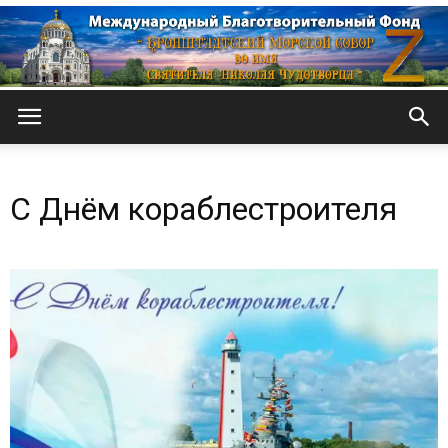
Кронштадтский
С Днём кораблестроителя
Морской
собор