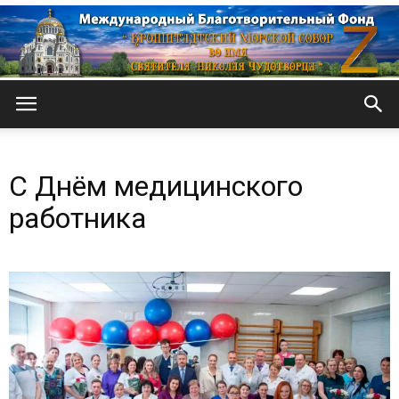
Кронштадтский
С Днём медицинского
Морской
работника
собор