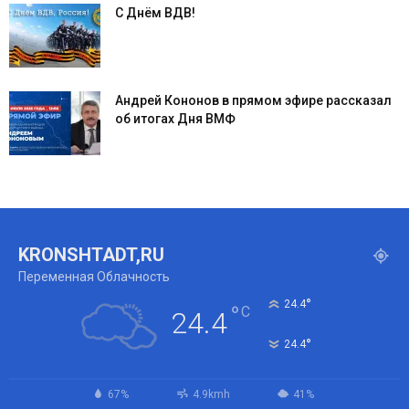
С Днём ВДВ!
Андрей Кононов в прямом эфире рассказал
об итогах Дня ВМФ
KRONSHTADT,RU
Переменная Облачность
°
24.4
°
C
24.4
°
24.4
67%
4.9kmh
41%