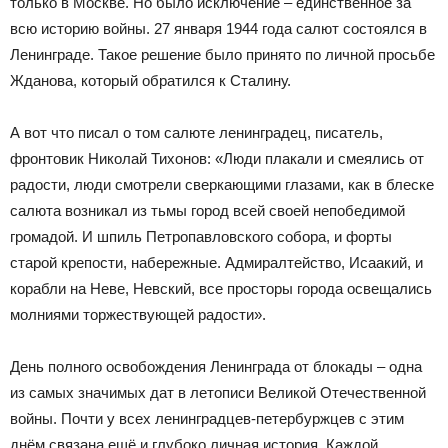
только в Москве. Но было исключение – единственное за
всю историю войны. 27 января 1944 года салют состоялся в
Ленинграде. Такое решение было принято по личной просьбе
Жданова, который обратился к Сталину.
А вот что писал о том салюте ленинградец, писатель,
фронтовик Николай Тихонов: «Люди плакали и смеялись от
радости, люди смотрели сверкающими глазами, как в блеске
салюта возникал из тьмы город всей своей непобедимой
громадой. И шпиль Петропавловского собора, и форты
старой крепости, набережные. Адмиралтейство, Исаакий, и
корабли на Неве, Невский, все просторы города освещались
молниями торжествующей радости».
День полного освобождения Ленинграда от блокады – одна
из самых значимых дат в летописи Великой Отечественной
войны. Почти у всех ленинградцев-петербуржцев с этим
днём связана ещё и глубоко личная история. Каждой