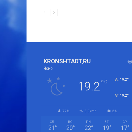
KRONSHTADT,RU
Ясно
°
19.2
°
C
19.2
°
19.2
77%
8.3kmh
6%
СБ
ВС
ПН
ВТ
СР
21
°
20
°
22
°
19
°
17
°