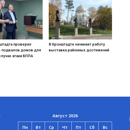
нштадта проверил
В Кронштадте начинает работу
ь подвалов домов для
выставка районных достижений
случае атаки БПЛА
Август 2026
Пн
Вт
Ср
Чт
Пт
Сб
Вс