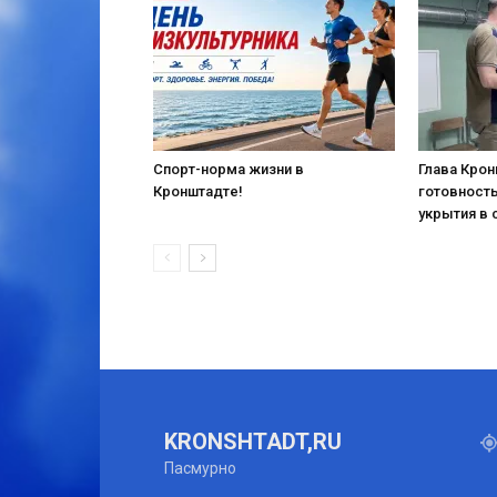
Спорт-норма жизни в
Глава Кро
Кронштадте!
готовност
укрытия в 
KRONSHTADT,RU
Пасмурно