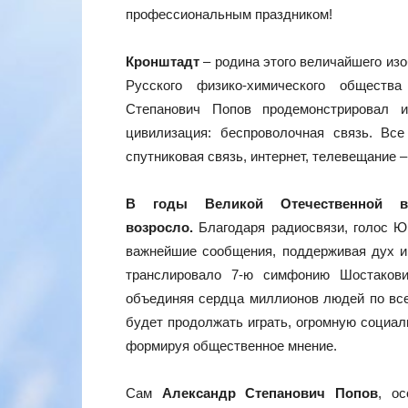
профессиональным праздником!
Кронштадт
– родина этого величайшего изоб
Русского физико-химического обществ
Степанович Попов продемонстрировал и
цивилизация: беспроволочная связь. Вс
спутниковая связь, интернет, телевещание 
В годы Великой Отечественной во
возросло.
Благодаря радиосвязи, голос Ю
важнейшие сообщения, поддерживая дух и
транслировало 7-ю симфонию Шостакови
объединяя сердца миллионов людей по всей
будет продолжать играть, огромную социа
формируя общественное мнение.
Сам
Александр Степанович Попов
, ос