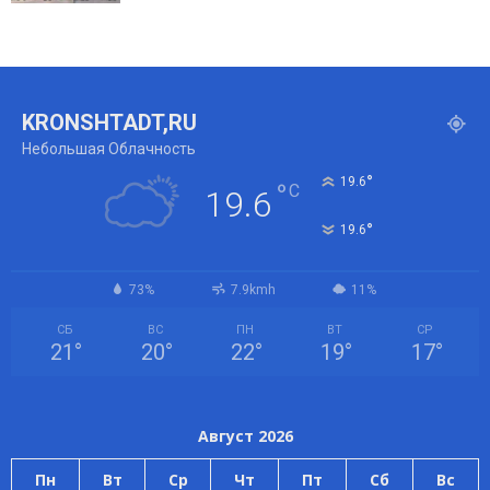
KRONSHTADT,RU
Небольшая Облачность
°
19.6
°
C
19.6
°
19.6
73%
7.9kmh
11%
СБ
ВС
ПН
ВТ
СР
21
°
20
°
22
°
19
°
17
°
Август 2026
Пн
Вт
Ср
Чт
Пт
Сб
Вс