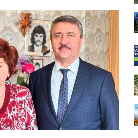
собор